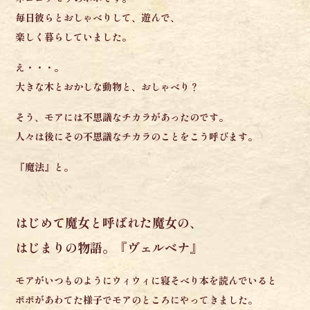
毎日彼らとおしゃべりして、遊んで、
楽しく暮らしていました。
え・・・。
大きな木とおかしな動物と、おしゃべり？
そう、
モアには不思議なチカラがあったのです。
人々は後にその不思議なチカラのことを
こう呼びます。
『魔法』と。
はじめて魔女と呼ばれた魔女の、
はじまりの物語。『ヴェルベナ』
モアがいつものように
ウィウィに寝そべり本を読んでいると
ポポがあわてた様子で
モアのところにやってきました。