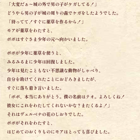
「大変だぁ〜城の外で男の子がケガしてる！」
どうやら男の子が城の周りの森で
ケガをしたようでした。
「待ってて！すぐに薬草を作るから！」
モアが薬草をわたすと、
ポポはすぐさま少年の元へ向かいました。
ポポが少年に薬草を使うと、
みるみるまに少年は回復しました。
少年は
見たこともない不思議な動物がしゃべり、
自分を助けてくれたことに
おどろきましたが、
すぐに落ち着き言いました。
「ポポ、本当にありがとう。僕の名前はテオ。よろしくね！
彼女にこれをわたしてくれないかな？またくるよ！」
それはヴェルベナの花のしおりでした。
ポポがそれをわたすと、
はじめてのおくりものに
モアはとっても喜びました。