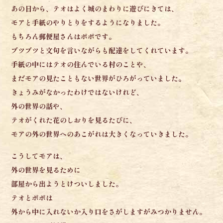
あの日から、
テオはよく城のまわりに遊びにきては、
モアと手紙のやりとりを
するようになりました。
もちろん郵便屋さんはポポです。
ブツブツと文句を言いながらも
配達をしてくれています。
手紙の中にはテオの住んでいる村のことや、
まだモアの見たこともない
世界がひろがっていました。
きょうみがなかったわけではないけれど、
外の世界の話や、
テオがくれた花のしおりを見るたびに、
モアの外の世界へのあこがれは
大きくなっていきました。
こうしてモアは、
外の世界を見るために
部屋から出ようとけついしました。
テオとポポは
外から中に入れないか
入り口をさがしますがみつかりません。