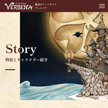
魔法のティータイム
ヴェルベナ
Story
Story
物語とキャラクター紹介
物語とキャラクター紹介