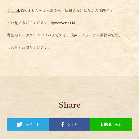
TikTok
始めました〜お人形さん（店員さん）たちが大活躍！？
ぜひ見てあげてください〜@verbena114
魔法のトークタイムベラベラですが、現在リニューアル進行中です。
しばらくお待ちください。
Share
ツイート
シェア
送る