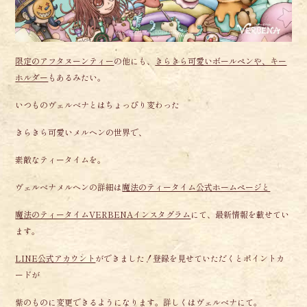
限定のアフタヌーンティー
の他にも、
きらきら可愛いボールペンや、キー
ホルダー
もあるみたい。
いつものヴェルベナとはちょっぴり変わった
きらきら可愛いメルヘンの世界で、
素敵なティータイムを。
ヴェルベナメルヘンの詳細は
魔法のティータイム公式ホームページと
魔法のティータイムVERBENAインスタグラム
にて、最新情報を載せてい
ます。
LINE公式アカウント
ができました！登録を見せていただくとポイントカ
ードが
紫のものに変更できるようになります。詳しくはヴェルベナにて。